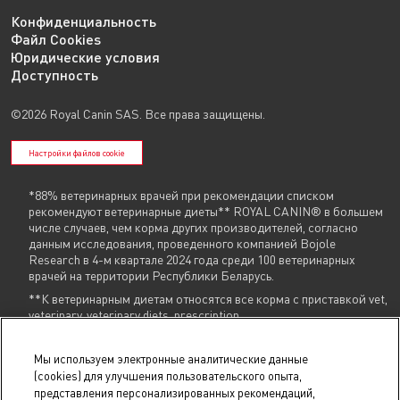
Конфиденциальность
Файл Cookies
Юридические условия
Доступность
©2026 Royal Canin SAS. Все права защищены.
Настройки файлов cookie
*88% ветеринарных врачей при рекомендации списком
рекомендуют ветеринарные диеты** ROYAL CANIN® в большем
числе случаев, чем корма других производителей, согласно
данным исследования, проведенного компанией Bojole
Research в 4-м квартале 2024 года среди 100 ветеринарных
врачей на территории Республики Беларусь.
**К ветеринарным диетам относятся все корма с приставкой vet,
veterinary, veterinary diets, prescription
Указанные контакты (
+375 29 604 86 86
,
info@royalcanin.by
) являются в том
Мы используем электронные аналитические данные
числе контактами для связи по вопросам обращения покупателей о
(cookies) для улучшения пользовательского опыта,
нарушении их прав.
представления персонализированных рекомендаций,