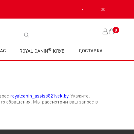
›
✕
0
Корзина
®
НАС
ДОСТАВКА
ROYAL CANIN
КЛУБ
адрес
royalcanin_assist@21vek.by
. Укажите,
его обращения. Мы рассмотрим ваш запрос в