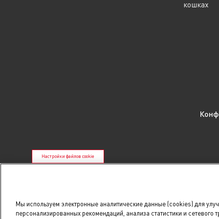
кошках
Конф
Настройки файлов cookie
*88% ветеринарных врачей при рекомендации списком ре
исследования, проведенного компанией Bojole Research в
**К ветеринарным диетам относятся все корма с приставкой v
Мы используем электронные аналитические данные (cookies) для улу
персонализированных рекомендаций, анализа статистики и сетевого т