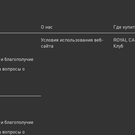
О нас
Где купи
ы
Условия использования веб-
ROYAL C
сайта
Клуб
и благополучие
а вопросы о
ы
и благополучие
а вопросы о