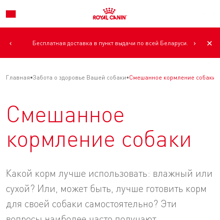
К
‹
›
✕
Бесплатная доставка в пункт выдачи по всей Беларуси.
Главная
Забота о здоровье Вашей собаки
Смешанное кормление собаки -
Смешанное
кормление собаки
Какой корм лучше использовать: влажный или
сухой? Или, может быть, лучше готовить корм
для своей собаки самостоятельно? Эти
вопросы наиболее часто получают