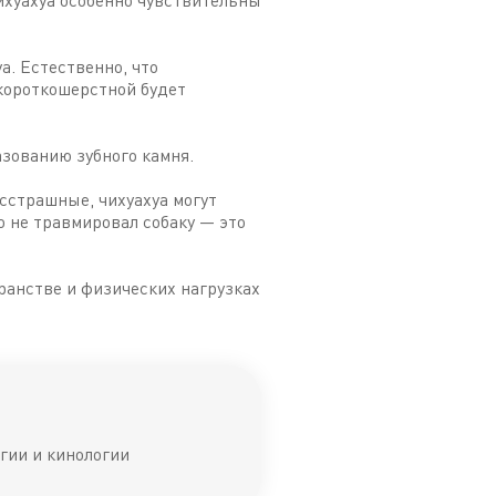
чихуахуа особенно чувствительны
а. Естественно, что
короткошерстной будет
азованию зубного камня.
сстрашные, чихуахуа могут
о не травмировал собаку — это
транстве и физических нагрузках
гии и кинологии