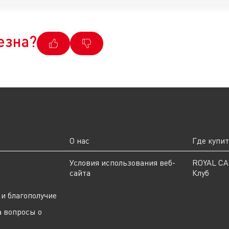
езна?
О нас
Где купи
ы
Условия использования веб-
ROYAL C
сайта
Клуб
и благополучие
а вопросы о