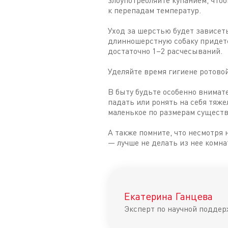
злоупотребляйте купанием, чтоб
к перепадам температур.
Уход за шерстью будет зависеть
длинношерстную собаку придетс
достаточно 1–2 расчесываний.
Уделяйте время гигиене ротово
В быту будьте особенно внимат
падать или ронять на себя тяж
маленькое по размерам существ
А также помните, что несмотря 
— лучше не делать из нее комна
Екатерина Ганцева
Эксперт по научной поддер