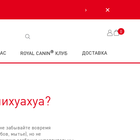
›
✕
0
Корзина
®
НАС
ДОСТАВКА
ROYAL CANIN
КЛУБ
ихуахуа?
 не забывайте вовремя
ов, мытье), но не