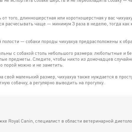
ы не испортить собаке шерсть и не переохладить собаку — 
 от того, длинношерстная или короткошерстная у вас чихуаху
я расчесывать чаще — минимум 3 раза в неделю, тогда как 
й полости — собаки породы чихуахуа предрасположены к обр
ельны с собакой столь небольшого размера: любопытные и бе
елые предметы. Следите, чтобы никто из домочадцев случайн
о порой можно и не заметить.
на свой маленький размер, чихуахуа также нуждается в прос
тную собачку, а регулярно выводить на прогулку.
жке Royal Canin, специалист в области ветеринарной диетоло