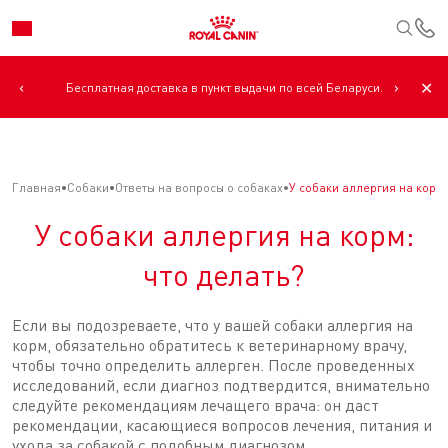
К
‹
›
✕
Бесплатная доставка в пункт выдачи по всей Беларуси.
Главная
Собаки
Ответы на вопросы о собаках
У собаки аллергия на корм:
У собаки аллергия на корм:
что делать?
Если вы подозреваете, что у вашей собаки аллергия на
корм, обязательно обратитесь к ветеринарному врачу,
чтобы точно определить аллерген. После проведенных
исследований, если диагноз подтвердится, внимательно
следуйте рекомендациям лечащего врача: он даст
рекомендации, касающиеся вопросов лечения, питания и
ухода за собакой с подобным диагнозом.