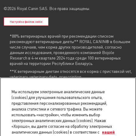
©2026 Royal Canin SAS. Все права защищены.
Настройки файлов cookie
*88% ветеринарных врачей при рекомендации списком
рекомендуют ветеринарные диеты** ROYAL CANIN® в большем
числе случаев, чем корма других производителей, согласно
данным исследования, проведенного компанией Bojole
Research в 4-м квартале 2024 года среди 100 ветеринарных
врачей на территории Республики Беларусь.
**К ветеринарным диетам относятся все корма с приставкой vet,
veterinary, veterinary diets, prescription
Указанные контакты (
+375 29 604 86 86
,
info@royalcanin.by
) являются в том
Мы используем электронные аналитические данные
числе контактами для связи по вопросам обращения покупателей о
(cookies) для улучшения пользовательского опыта,
нарушении их прав.
представления персонализированных рекомендаций,
анализа статистики и сетевого трафика. Вы можете
В торговом реестре с 31 июля 2025 г., № регистрации 754731.
использовать «настройки», чтобы изменить выбор
В реестре БелГИЭ с 15 мая 2025 г., № регистрации 206019, адрес ресурса:
royalcanin.by, владелец ресурса: Унитарное предприятие
электронных аналитических данных (cookies). Нажав
«РусканБел».
Проверить регистрацию
.
«Хорошо», вы даете согласие на обработку электронных
© 2025 royalcanin.by, Продавец УНП 190806803, регистрация №190806803,
аналитических данных (cookies) в соответствии с
нашей
22.02.2007, Мингорисполком, Общество с ограниченной ответственностью