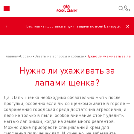
К
‹
›
✕
Бесплатная доставка в пункт выдачи по всей Беларуси.
Главная
Собаки
Ответы на вопросы о собаках
Нужно ли ухаживать за лап
Нужно ли ухаживать за
лапами щенка?
Да. Лапы щенка необходимо обязательно мыть после
прогулки, особенно если вы со щенком живете в городе —
современная городская среда достаточна агрессивна, и
дело не только в пыли: особое внимание стоит уделить
мытью лап зимой, когда на земле много реагентов.
Можно даже приобрести специальный крем для
смягчения подушечек лап. И конечно, не забывайте