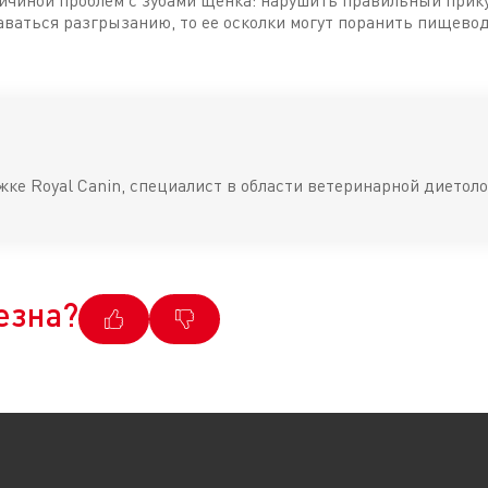
ричиной проблем с зубами щенка: нарушить правильный прик
даваться разгрызанию, то ее осколки могут поранить пищево
жке Royal Canin, специалист в области ветеринарной диетоло
езна?