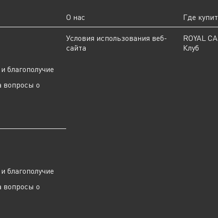
О нас
Где купи
ы
Условия использования веб-
ROYAL C
сайта
Клуб
и благополучие
а вопросы о
ы
и благополучие
а вопросы о