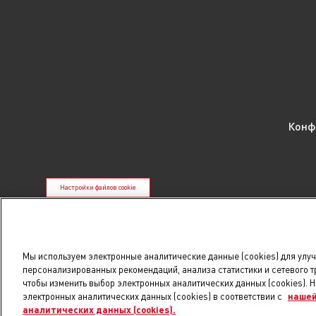
Конф
Настройки файлов cookie
*88% ветеринарных врачей при рекомендации списком ре
исследования, проведенного компанией Bojole Research в
**К ветеринарным диетам относятся все корма с приставкой v
Мы используем электронные аналитические данные (cookies) для улу
персонализированных рекомендаций, анализа статистики и сетевого т
чтобы изменить выбор электронных аналитических данных (cookies). 
Указанные контакты (
+375 29 604 86 86
,
inf
электронных аналитических данных (cookies) в соответствии с
нашей
аналитических данных (cookies).