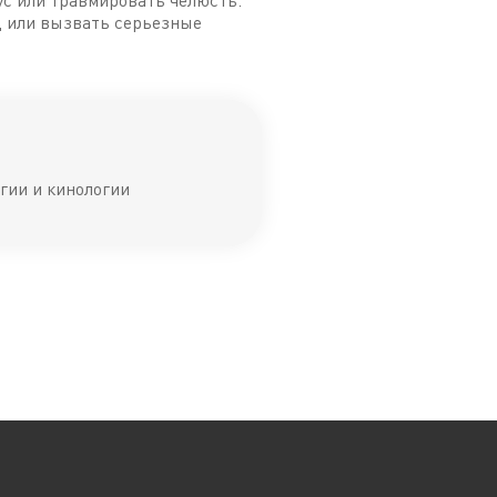
ус или травмировать челюсть.
д или вызвать серьезные
гии и кинологии