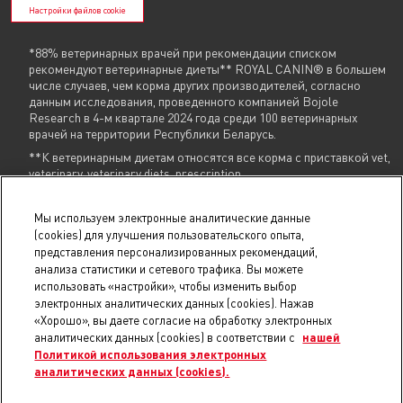
Настройки файлов cookie
*88% ветеринарных врачей при рекомендации списком
рекомендуют ветеринарные диеты** ROYAL CANIN® в большем
числе случаев, чем корма других производителей, согласно
данным исследования, проведенного компанией Bojole
Research в 4-м квартале 2024 года среди 100 ветеринарных
врачей на территории Республики Беларусь.
**К ветеринарным диетам относятся все корма с приставкой vet,
veterinary, veterinary diets, prescription
Указанные контакты (
+375 29 604 86 86
,
info@royalcanin.by
) являются в том
Мы используем электронные аналитические данные
числе контактами для связи по вопросам обращения покупателей о
(cookies) для улучшения пользовательского опыта,
нарушении их прав.
представления персонализированных рекомендаций,
анализа статистики и сетевого трафика. Вы можете
В торговом реестре с 31 июля 2025 г., № регистрации 754731.
использовать «настройки», чтобы изменить выбор
В реестре БелГИЭ с 15 мая 2025 г., № регистрации 206019, адрес ресурса:
royalcanin.by, владелец ресурса: Унитарное предприятие
электронных аналитических данных (cookies). Нажав
«РусканБел».
Проверить регистрацию
.
«Хорошо», вы даете согласие на обработку электронных
© 2025 royalcanin.by, Продавец УНП 190806803, регистрация №190806803,
аналитических данных (cookies) в соответствии с
нашей
22.02.2007, Мингорисполком, Общество с ограниченной ответственностью
Политикой использования электронных
«Триовист», юр.адрес: 220020, Минск, пр. Победителей, 100, оф. 203 E-mail:
аналитических данных (cookies).
21@21vek.by
Номер телефона работников местных исполнительных и