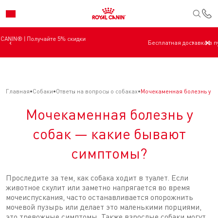
К
‹
›
✕
Бесплатная доставка в пункт выдачи по всей Беларуси.
Главная
Собаки
Ответы на вопросы о собаках
Мочекаменная болезнь у с
Мочекаменная болезнь у
собак — какие бывают
симптомы?
Проследите за тем, как собака ходит в туалет. Если
животное скулит или заметно напрягается во время
мочеиспускания, часто останавливается опорожнить
мочевой пузырь или делает это маленькими порциями,
это тревожные симптомы. Также взрослые собаки могут