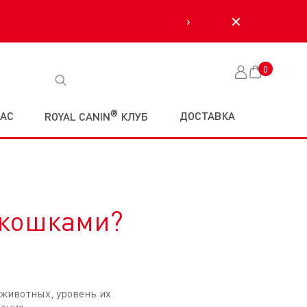
›
✕
0
Корзина
®
НАС
ДОСТАВКА
ROYAL CANIN
КЛУБ
 кошками?
 животных, уровень их