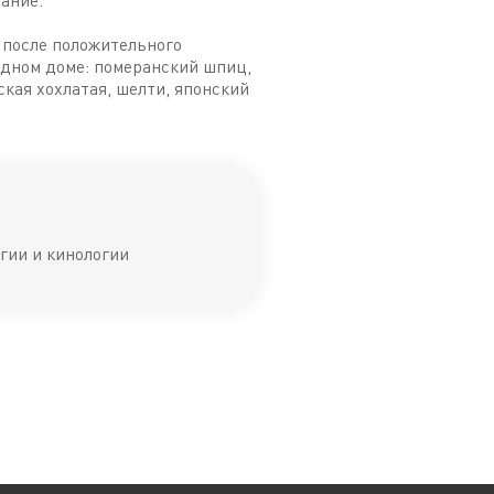
ание.
 после положительного
одном доме: померанский шпиц,
ская хохлатая, шелти, японский
гии и кинологии