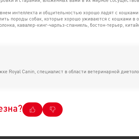
ровки и стараний, вложенных вами в их мирное сосуществов
овнем интеллекта и общительностью хорошо ладят с кошками
ить породы собак, которые хорошо уживаются с кошками в 
болонка, кавалер-кинг-чарльз-спаниель, бостон-терьер, китай
жке Royal Canin, специалист в области ветеринарной диетоло
езна?