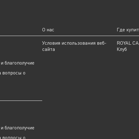
О нас
Где купи
ы
Условия использования веб-
ROYAL C
сайта
Клуб
и благополучие
а вопросы о
ы
и благополучие
а вопросы о