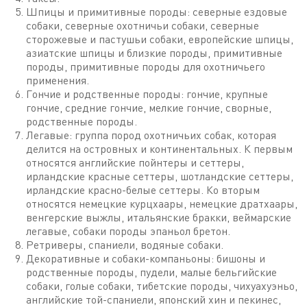
Шпицы и примитивные породы: северные ездовые
собаки, северные охотничьи собаки, северные
сторожевые и пастушьи собаки, европейские шпицы,
азиатские шпицы и близкие породы, примитивные
породы, примитивные породы для охотничьего
применения.
Гончие и родственные породы: гончие, крупные
гончие, средние гончие, мелкие гончие, сворные,
родственные породы.
Легавые: группа пород охотничьих собак, которая
делится на островных и континентальных. К первым
относятся английские пойнтеры и сеттеры,
ирландские красные сеттеры, шотландские сеттеры,
ирландские красно-белые сеттеры. Ко вторым
относятся немецкие курцхаары, немецкие дратхаары,
венгерские выжлы, итальянские бракки, веймарские
легавые, собаки породы эпаньол бретон.
Ретриверы, спаниели, водяные собаки.
Декоративные и собаки-компаньоны: бишоны и
родственные породы, пудели, малые бельгийские
собаки, голые собаки, тибетские породы, чихуахуэньо,
английские той-спаниели, японский хин и пекинес,