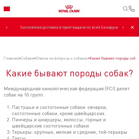
К
‹
›
✕
Бесплатная доставка в пункт выдачи по всей Беларуси.
Главная
Собаки
Ответы на вопросы о собаках
Какие бывают породы соба
Какие бывают породы собак?
Международная кинологическая федерация (FCI) делит
собак на 10 групп.
Пастушьи и скотогонные собаки: овчарки,
скотогонные собаки, кроме швейцарских.
Пинчеры и шнауцеры, молоссы, горные и
швейцарские скотогонные собаки.
Терьеры: крупные, мелкие и средние, той-терьеры.
Таксы.