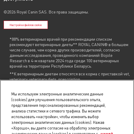
©2026 Royal Canin SAS. Все права защищены.
Настройки файлов cookie
*88% ветеринарных врачей при рекомендации списком
рекомендуют ветеринарные диеты** ROYAL CANIN® в большем
числе случаев, чем корма других производителей, согласно
данным исследования, проведенного компанией Bojole
Research в 4-м квартале 2024 года среди 100 ветеринарных
врачей на территории Республики Беларусь.
**К ветеринарным диетам относятся все корма с приставкой vet,
veterinary, veterinary diets, prescription
Указанные контакты (
+375 29 604 86 86
,
info@royalcanin.by
) являются в том
Мы используем электронные аналитические данные
числе контактами для связи по вопросам обращения покупателей о
(cookies) для улучшения пользовательского опыта,
нарушении их прав.
представления персонализированных рекомендаций,
анализа статистики и сетевого трафика. Вы можете
В торговом реестре с 31 июля 2025 г., № регистрации 754731.
использовать «настройки», чтобы изменить выбор
В реестре БелГИЭ с 15 мая 2025 г., № регистрации 206019, адрес ресурса:
royalcanin.by, владелец ресурса: Унитарное предприятие
электронных аналитических данных (cookies). Нажав
«РусканБел».
Проверить регистрацию
.
«Хорошо», вы даете согласие на обработку электронных
© 2025 royalcanin.by, Продавец УНП 190806803, регистрация №190806803,
аналитических данных (cookies) в соответствии с
нашей