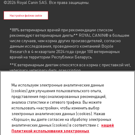
©2026 Royal Canin SAS. Все права защищены.
Настройки файлов cookie
*88% ветеринарных врачей при рекомендации списком
рекомендуют ветеринарные диеты** ROYAL CANIN® в большем
числе случаев, чем корма других производителей, согласно
данным исследования, проведенного компанией Bojole
Research в 4-м квартале 2024 года среди 100 ветеринарных
врачей на территории Республики Беларусь.
**К ветеринарным диетам относятся все корма с приставкой vet,
veterinary, veterinary diets, prescription
Указанные контакты (
+375 29 604 86 86
,
info@royalcanin.by
) являются в том
Мы используем электронные аналитические данные
числе контактами для связи по вопросам обращения покупателей о
(cookies) для улучшения пользовательского опыта,
нарушении их прав.
представления персонализированных рекомендаций,
анализа статистики и сетевого трафика. Вы можете
В торговом реестре с 31 июля 2025 г., № регистрации 754731.
использовать «настройки», чтобы изменить выбор
В реестре БелГИЭ с 15 мая 2025 г., № регистрации 206019, адрес ресурса:
royalcanin.by, владелец ресурса: Унитарное предприятие
электронных аналитических данных (cookies). Нажав
«РусканБел».
Проверить регистрацию
.
«Хорошо», вы даете согласие на обработку электронных
© 2025 royalcanin.by, Продавец УНП 190806803, регистрация №190806803,
аналитических данных (cookies) в соответствии с
нашей
22.02.2007, Мингорисполком, Общество с ограниченной ответственностью
Политикой использования электронных
«Триовист», юр.адрес: 220020, Минск, пр. Победителей, 100, оф. 203 E-mail: