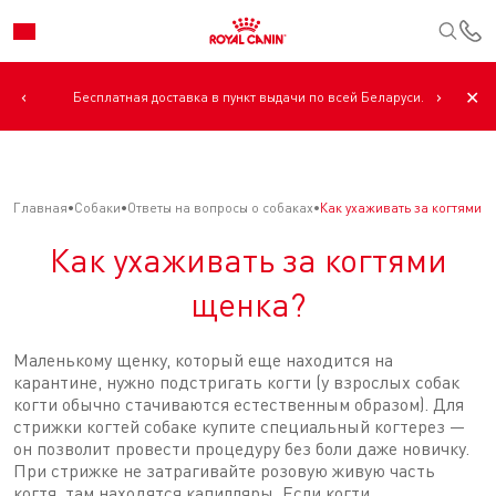
К
‹
›
✕
Бесплатная доставка в пункт выдачи по всей Беларуси.
Главная
Собаки
Ответы на вопросы о собаках
Как ухаживать за когтями 
Как ухаживать за когтями
щенка?
Маленькому щенку, который еще находится на
карантине, нужно подстригать когти (у взрослых собак
когти обычно стачиваются естественным образом). Для
стрижки когтей собаке купите специальный когтерез —
он позволит провести процедуру без боли даже новичку.
При стрижке не затрагивайте розовую живую часть
когтя, там находятся капилляры. Если когти