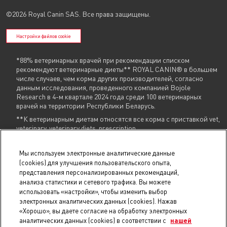
©2026 Royal Canin SAS. Все права защищены.
Настройки файлов cookie
*88% ветеринарных врачей при рекомендации списком
рекомендуют ветеринарные диеты** ROYAL CANIN® в большем
числе случаев, чем корма других производителей, согласно
данным исследования, проведенного компанией Bojole
Research в 4-м квартале 2024 года среди 100 ветеринарных
врачей на территории Республики Беларусь.
**К ветеринарным диетам относятся все корма с приставкой vet,
veterinary, veterinary diets, prescription
Указанные контакты (
+375 29 604 86 86
,
info@royalcanin.by
) являются в том
Мы используем электронные аналитические данные
числе контактами для связи по вопросам обращения покупателей о
(cookies) для улучшения пользовательского опыта,
нарушении их прав.
представления персонализированных рекомендаций,
анализа статистики и сетевого трафика. Вы можете
В торговом реестре с 31 июля 2025 г., № регистрации 754731.
использовать «настройки», чтобы изменить выбор
В реестре БелГИЭ с 15 мая 2025 г., № регистрации 206019, адрес ресурса:
royalcanin.by, владелец ресурса: Унитарное предприятие
электронных аналитических данных (cookies). Нажав
«РусканБел».
Проверить регистрацию
.
«Хорошо», вы даете согласие на обработку электронных
© 2025 royalcanin.by, Продавец УНП 190806803, регистрация №190806803,
аналитических данных (cookies) в соответствии с
нашей
22.02.2007, Мингорисполком, Общество с ограниченной ответственностью