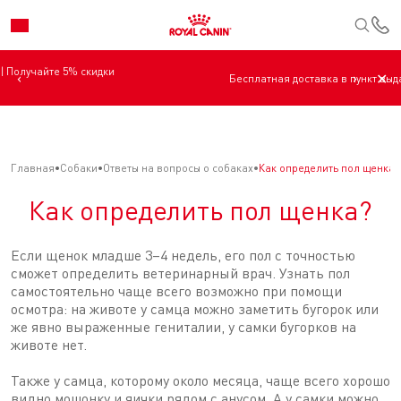
К
‹
›
✕
Бесплатная доставка в пункт выдачи по всей Беларуси.
Главная
Собаки
Ответы на вопросы о собаках
Как определить пол щенка?
Как определить пол щенка?
Если щенок младше 3–4 недель, его пол с точностью
сможет определить ветеринарный врач. Узнать пол
самостоятельно чаще всего возможно при помощи
осмотра: на животе у самца можно заметить бугорок или
же явно выраженные гениталии, у самки бугорков на
животе нет.
Также у самца, которому около месяца, чаще всего хорошо
видно мошонку и яички рядом с анусом. А у самки можно