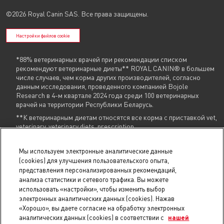
©2026 Royal Canin SAS. Все права защищены.
Настройки файлов cookie
*88% ветеринарных врачей при рекомендации списком
рекомендуют ветеринарные диеты** ROYAL CANIN® в большем
числе случаев, чем корма других производителей, согласно
данным исследования, проведенного компанией Bojole
Research в 4-м квартале 2024 года среди 100 ветеринарных
врачей на территории Республики Беларусь.
**К ветеринарным диетам относятся все корма с приставкой vet,
veterinary, veterinary diets, prescription
Указанные контакты (
+375 29 604 86 86
,
info@royalcanin.by
) являются в том
Мы используем электронные аналитические данные
числе контактами для связи по вопросам обращения покупателей о
(cookies) для улучшения пользовательского опыта,
нарушении их прав.
представления персонализированных рекомендаций,
анализа статистики и сетевого трафика. Вы можете
В торговом реестре с 31 июля 2025 г., № регистрации 754731.
использовать «настройки», чтобы изменить выбор
В реестре БелГИЭ с 15 мая 2025 г., № регистрации 206019, адрес ресурса:
royalcanin.by, владелец ресурса: Унитарное предприятие
электронных аналитических данных (cookies). Нажав
«РусканБел».
Проверить регистрацию
.
«Хорошо», вы даете согласие на обработку электронных
© 2025 royalcanin.by, Продавец УНП 190806803, регистрация №190806803,
аналитических данных (cookies) в соответствии с
нашей
22.02.2007, Мингорисполком, Общество с ограниченной ответственностью