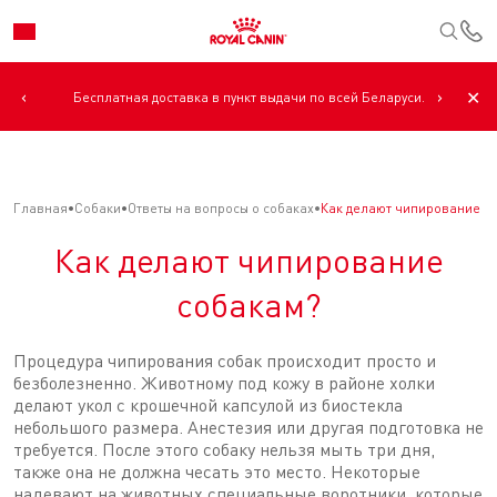
К
‹
›
✕
Бесплатная доставка в пункт выдачи по всей Беларуси.
Главная
Собаки
Ответы на вопросы о собаках
Как делают чипирование с
Как делают чипирование
собакам?
Процедура чипирования собак происходит просто и
безболезненно. Животному под кожу в районе холки
делают укол с крошечной капсулой из биостекла
небольшого размера. Анестезия или другая подготовка не
требуется. После этого собаку нельзя мыть три дня,
также она не должна чесать это место. Некоторые
надевают на животных специальные воротники, которые