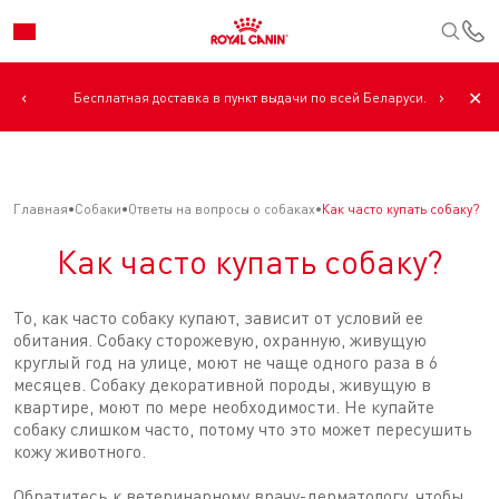
К
‹
›
✕
Бесплатная доставка в пункт выдачи по всей Беларуси.
Главная
Собаки
Ответы на вопросы о собаках
Как часто купать собаку?
Как часто купать собаку?
То, как часто собаку купают, зависит от условий ее
обитания. Собаку сторожевую, охранную, живущую
круглый год на улице, моют не чаще одного раза в 6
месяцев. Собаку декоративной породы, живущую в
квартире, моют по мере необходимости. Не купайте
собаку слишком часто, потому что это может пересушить
кожу животного.
Обратитесь к ветеринарному врачу-дерматологу, чтобы