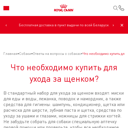
К
‹
›
✕
Бесплатная доставка в пункт выдачи по всей Беларуси.
Главная
Собаки
Ответы на вопросы о собаках
Что необходимо купить для
Что необходимо купить для
ухода за щенком?
В стандартный набор для ухода за щенком входят: миски
для еды и воды, лежанка, поводок и намордник, а также
средства для гигиены: шампунь, кондиционер, щетка или
расческа для шерсти, зубная паста и щетка, средства по
уходу за ушами и глазами, ножницы для стрижки когтей.
Не забудьте собрать для собаки специальную аптечку
первой помощи или проверьте, чтобы все необходимое