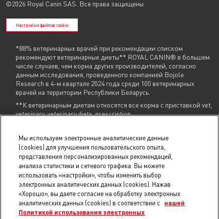
©2026 Royal Canin SAS. Все права защищены.
Настройки файлов cookie
*88% ветеринарных врачей при рекомендации списком
рекомендуют ветеринарные диеты** ROYAL CANIN® в большем
числе случаев, чем корма других производителей, согласно
данным исследования, проведенного компанией Bojole
Research в 4-м квартале 2024 года среди 100 ветеринарных
врачей на территории Республики Беларусь.
**К ветеринарным диетам относятся все корма с приставкой vet,
veterinary, veterinary diets, prescription
Указанные контакты (
+375 29 604 86 86
,
info@royalcanin.by
) являются в том
Мы используем электронные аналитические данные
числе контактами для связи по вопросам обращения покупателей о
(cookies) для улучшения пользовательского опыта,
нарушении их прав.
представления персонализированных рекомендаций,
анализа статистики и сетевого трафика. Вы можете
В торговом реестре с 31 июля 2025 г., № регистрации 754731.
использовать «настройки», чтобы изменить выбор
В реестре БелГИЭ с 15 мая 2025 г., № регистрации 206019, адрес ресурса:
royalcanin.by, владелец ресурса: Унитарное предприятие
электронных аналитических данных (cookies). Нажав
«РусканБел».
Проверить регистрацию
.
«Хорошо», вы даете согласие на обработку электронных
© 2025 royalcanin.by, Продавец УНП 190806803, регистрация №190806803,
аналитических данных (cookies) в соответствии с
нашей
22.02.2007, Мингорисполком, Общество с ограниченной ответственностью
Политикой использования электронных
«Триовист», юр.адрес: 220020, Минск, пр. Победителей, 100, оф. 203 E-mail: