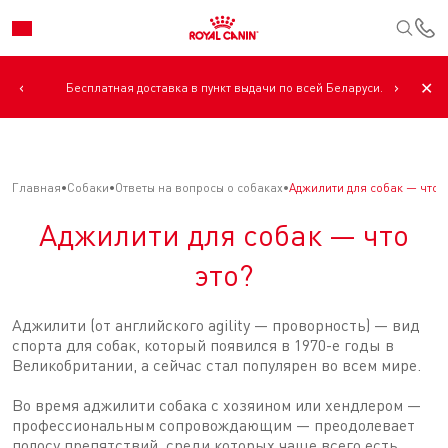
К
‹
›
✕
Бесплатная доставка в пункт выдачи по всей Беларуси.
Главная
Собаки
Ответы на вопросы о собаках
Аджилити для собак — что э
Аджилити для собак — что
это?
Аджилити (от английского agility — проворность) — вид
спорта для собак, который появился в 1970-е годы в
Великобритании, а сейчас стал популярен во всем мире.
Во время аджилити собака с хозяином или хендлером —
профессиональным сопровождающим — преодолевает
полосу препятствий, среди которых чаще всего есть