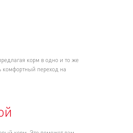
редлагая корм в одно и то же
ь комфортный переход на
ой
овый корм. Это поможет вам