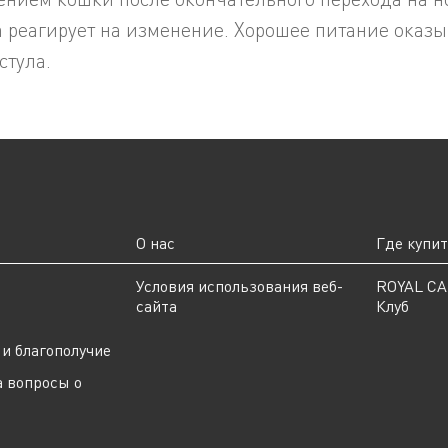
а реагирует на изменение. Хорошее питание оказы
стула.
О нас
Где купи
ы
Условия использования веб-
ROYAL C
сайта
Клуб
и благополучие
а вопросы о