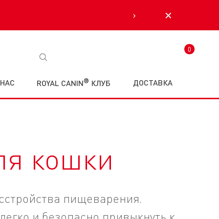
›
✕
0
Корзина
®
 НАС
ДОСТАВКА
ROYAL CANIN
КЛУБ
ля кошки
асстройства пищеварения.
легко и безопасно привыкнуть к