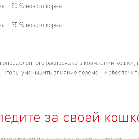
ма + 50 % нового корма
ма + 75 % нового корма
 определенного распорядка в кормлении кошки, п
х, чтобы уменьшить влияние перемен и обеспечит
ледите за своей кошк
ением кошки после окончательного перехода на н