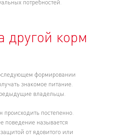
альных потребностей.
а другой корм
в последующем формировании
олучать знакомое питание.
 предыдущие владельцы.
н происходить постепенно.
ее поведение называется
а защитой от ядовитого или