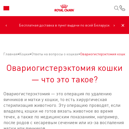
К
‹
›
✕
Бесплатная доставка в пункт выдачи по всей Беларуси.
Главная
Кошки
Ответы на вопросы о кошках
Овариогистерэктомия кошки —
Овариогистерэктомия кошки
— что это такое?
Овариогистерэктомия — это операция по удалению
яичников и матки у кошки, то есть хирургическая
стерилизация животного. Эту операцию проводят, если
владелец кошки не готов вязать животное во время
течек, а также по медицинским показаниям, например,
после родов с кесаревым сечением или из-за воспаления
матки или яичников.