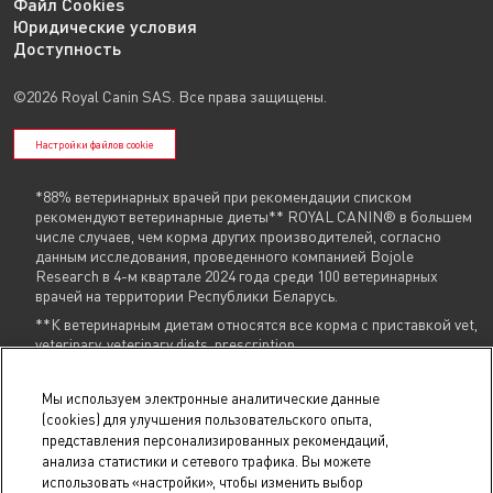
Файл Cookies
Юридические условия
Доступность
©2026 Royal Canin SAS. Все права защищены.
Настройки файлов cookie
*88% ветеринарных врачей при рекомендации списком
рекомендуют ветеринарные диеты** ROYAL CANIN® в большем
числе случаев, чем корма других производителей, согласно
данным исследования, проведенного компанией Bojole
Research в 4-м квартале 2024 года среди 100 ветеринарных
врачей на территории Республики Беларусь.
**К ветеринарным диетам относятся все корма с приставкой vet,
veterinary, veterinary diets, prescription
Указанные контакты (
+375 29 604 86 86
,
info@royalcanin.by
) являются в том
Мы используем электронные аналитические данные
числе контактами для связи по вопросам обращения покупателей о
(cookies) для улучшения пользовательского опыта,
нарушении их прав.
представления персонализированных рекомендаций,
анализа статистики и сетевого трафика. Вы можете
В торговом реестре с 31 июля 2025 г., № регистрации 754731.
использовать «настройки», чтобы изменить выбор
В реестре БелГИЭ с 15 мая 2025 г., № регистрации 206019, адрес ресурса: