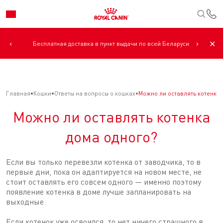
К
‹
›
✕
Бесплатная доставка в пункт выдачи по всей Беларуси.
Главная
Кошки
Ответы на вопросы о кошках
Можно ли оставлять котенка 
Можно ли оставлять котенка
дома одного?
Если вы только перевезли котенка от заводчика, то в
первые дни, пока он адаптируется на новом месте, не
стоит оставлять его совсем одного — именно поэтому
появление котенка в доме лучше запланировать на
выходные.
Если котенок уже освоился, то нет ничего страшного в