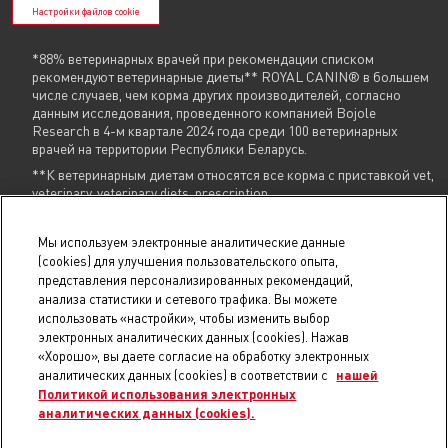
Настройки файлов cookie
*88% ветеринарных врачей при рекомендации списком
рекомендуют ветеринарные диеты** ROYAL CANIN® в большем
числе случаев, чем корма других производителей, согласно
данным исследования, проведенного компанией Bojole
Research в 4-м квартале 2024 года среди 100 ветеринарных
врачей на территории Республики Беларусь.
**К ветеринарным диетам относятся все корма с приставкой vet,
veterinary, veterinary diets, prescription
Указанные контакты (
+375 29 604 86 86
,
info@royalcanin.by
) являются в том
Мы используем электронные аналитические данные
числе контактами для связи по вопросам обращения покупателей о
(cookies) для улучшения пользовательского опыта,
нарушении их прав.
представления персонализированных рекомендаций,
анализа статистики и сетевого трафика. Вы можете
В торговом реестре с 31 июля 2025 г., № регистрации 754731.
использовать «настройки», чтобы изменить выбор
В реестре БелГИЭ с 15 мая 2025 г., № регистрации 206019, адрес ресурса:
royalcanin.by, владелец ресурса: Унитарное предприятие
электронных аналитических данных (cookies). Нажав
«РусканБел».
Проверить регистрацию
.
«Хорошо», вы даете согласие на обработку электронных
© 2025 royalcanin.by, Продавец УНП 190806803, регистрация №190806803,
аналитических данных (cookies) в соответствии с
нашей
22.02.2007, Мингорисполком, Общество с ограниченной ответственностью
Политикой использования электронных
«Триовист», юр.адрес: 220020, Минск, пр. Победителей, 100, оф. 203 E-mail:
аналитических данных (cookies).
21@21vek.by
Номер телефона работников местных исполнительных и