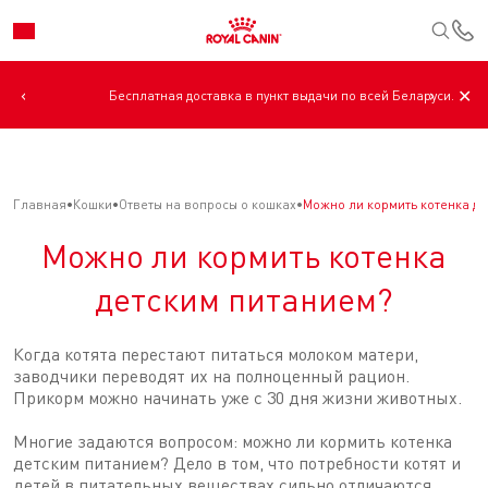
К
‹
›
✕
Бесплатная доставка в пункт выдачи по всей Беларуси.
Главная
Кошки
Ответы на вопросы о кошках
Можно ли кормить котенка д
Можно ли кормить котенка
детским питанием?
Когда котята перестают питаться молоком матери,
заводчики переводят их на полноценный рацион.
Прикорм можно начинать уже с 30 дня жизни животных.
Многие задаются вопросом: можно ли кормить котенка
детским питанием? Дело в том, что потребности котят и
детей в питательных веществах сильно отличаются,