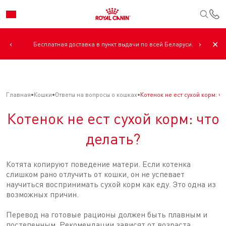
К
‹
›
✕
Бесплатная доставка в пункт выдачи по всей Беларуси.
Главная
Кошки
Ответы на вопросы о кошках
Котенок не ест сухой корм: чт
Котенок не ест сухой корм: что
делать?
Котята копируют поведение матери. Если котенка
слишком рано отлучить от кошки, он не успевает
научиться воспринимать сухой корм как еду. Это одна из
возможных причин.
Перевод на готовые рационы должен быть плавным и
постепенным. Рекомендации зависят от возраста