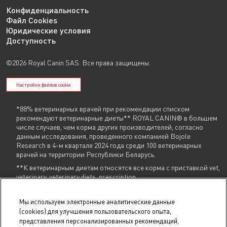
Конфиденциальность
Файл Cookies
Юридические условия
Доступность
©2026 Royal Canin SAS. Все права защищены.
Настройки файлов cookie
*88% ветеринарных врачей при рекомендации списком
рекомендуют ветеринарные диеты** ROYAL CANIN® в большем
числе случаев, чем корма других производителей, согласно
данным исследования, проведенного компанией Bojole
Research в 4-м квартале 2024 года среди 100 ветеринарных
врачей на территории Республики Беларусь.
**К ветеринарным диетам относятся все корма с приставкой vet,
veterinary, veterinary diets, prescription
Указанные контакты (
+375 29 604 86 86
,
info@royalcanin.by
) являются в том
Мы используем электронные аналитические данные
числе контактами для связи по вопросам обращения покупателей о
(cookies) для улучшения пользовательского опыта,
нарушении их прав.
представления персонализированных рекомендаций,