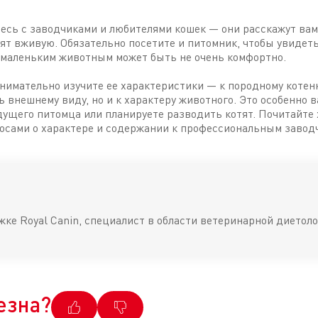
есь с заводчиками и любителями кошек — они расскажут вам
ят вживую. Обязательно посетите и питомник, чтобы увидеть
де маленьким животным может быть не очень комфортно.
нимательно изучите ее характеристики — к породному котенк
ть внешнему виду, но и к характеру животного. Это особенно
дущего питомца или планируете разводить котят. Почитайте
росами о характере и содержании к профессиональным завод
жке Royal Canin, специалист в области ветеринарной диетол
езна?