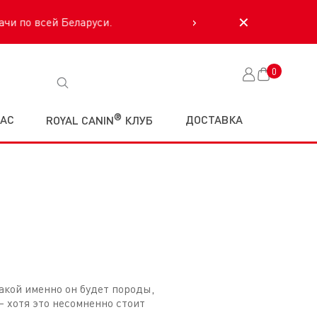
›
✕
0
Корзина
®
НАС
ДОСТАВКА
ROYAL CANIN
КЛУБ
какой именно он будет породы,
— хотя это несомненно стоит