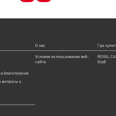
О нас
Где купи
ы
Условия использования веб-
ROYAL C
сайта
Клуб
и благополучие
а вопросы о
ы