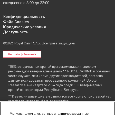
ежедневно с 8:00 до 22:00
Конфиденциальность
Файл Cookies
Юридические условия
Доступность
©2026 Royal Canin SAS. Все права защищены.
Настройки файлов cookie
*88% ветеринарных врачей при рекомендации списком
рекомендуют ветеринарные диеты** ROYAL CANIN® в большем
числе случаев, чем корма других производителей, согласно
данным исследования, проведенного компанией Bojole
Research в 4-м квартале 2024 года среди 100 ветеринарных
врачей на территории Республики Беларусь.
**К ветеринарным диетам относятся все корма с приставкой vet,
veterinary, veterinary diets, prescription
Указанные контакты (
+375 29 604 86 86
,
info@royalcanin.by
) являются в том
Мы используем электронные аналитические данные