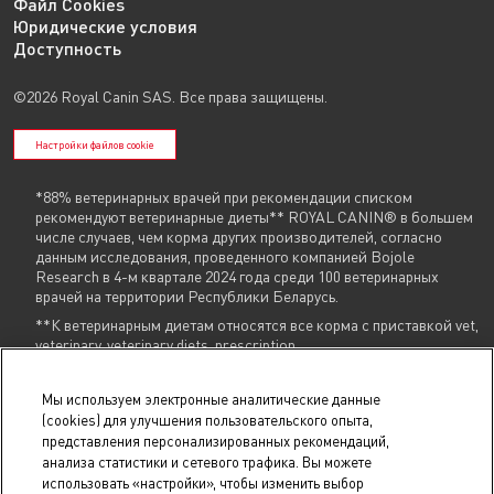
Файл Cookies
Юридические условия
Доступность
©2026 Royal Canin SAS. Все права защищены.
Настройки файлов cookie
*88% ветеринарных врачей при рекомендации списком
рекомендуют ветеринарные диеты** ROYAL CANIN® в большем
числе случаев, чем корма других производителей, согласно
данным исследования, проведенного компанией Bojole
Research в 4-м квартале 2024 года среди 100 ветеринарных
врачей на территории Республики Беларусь.
**К ветеринарным диетам относятся все корма с приставкой vet,
veterinary, veterinary diets, prescription
Указанные контакты (
+375 29 604 86 86
,
info@royalcanin.by
) являются в том
Мы используем электронные аналитические данные
числе контактами для связи по вопросам обращения покупателей о
(cookies) для улучшения пользовательского опыта,
нарушении их прав.
представления персонализированных рекомендаций,
анализа статистики и сетевого трафика. Вы можете
В торговом реестре с 31 июля 2025 г., № регистрации 754731.
использовать «настройки», чтобы изменить выбор
В реестре БелГИЭ с 15 мая 2025 г., № регистрации 206019, адрес ресурса: