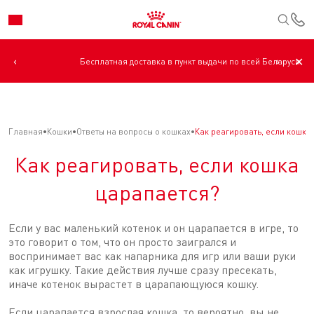
К
‹
›
✕
Бесплатная доставка в пункт выдачи по всей Беларуси.
Главная
Кошки
Ответы на вопросы о кошках
Как реагировать, если кошка
Как реагировать, если кошка
царапается?
Если у вас маленький котенок и он царапается в игре, то
это говорит о том, что он просто заигрался и
воспринимает вас как напарника для игр или ваши руки
как игрушку. Такие действия лучше сразу пресекать,
иначе котенок вырастет в царапающуюся кошку.
Если царапается взрослая кошка, то вероятно, вы не