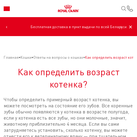
К
‹
›
✕
Бесплатная доставка в пункт выдачи по всей Беларуси.
Главная
Кошки
Ответы на вопросы о кошках
Как определить возраст коте
Как определить возраст
котенка?
Чтобы определить примерный возраст котенка, вы
можете посмотреть на состояние его зубов. Все коренные
зубы обычно появляются у котенка в возрасте полугода,
если у котенка есть все зубы, но они молочные, значит,
животному приблизительно 4 месяца. Если вы сами
затрудняетесь установить, сколько котенку, вы можете
отнести его к ветеринарному врачу — при тщательном