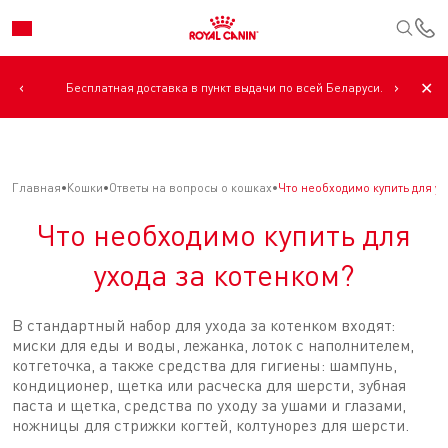
К
‹
›
✕
Бесплатная доставка в пункт выдачи по всей Беларуси.
Главная
Кошки
Ответы на вопросы о кошках
Что необходимо купить для ух
Что необходимо купить для
ухода за котенком?
В стандартный набор для ухода за котенком входят:
миски для еды и воды, лежанка, лоток с наполнителем,
котгеточка, а также средства для гигиены: шампунь,
кондиционер, щетка или расческа для шерсти, зубная
паста и щетка, средства по уходу за ушами и глазами,
ножницы для стрижки когтей, колтунорез для шерсти.