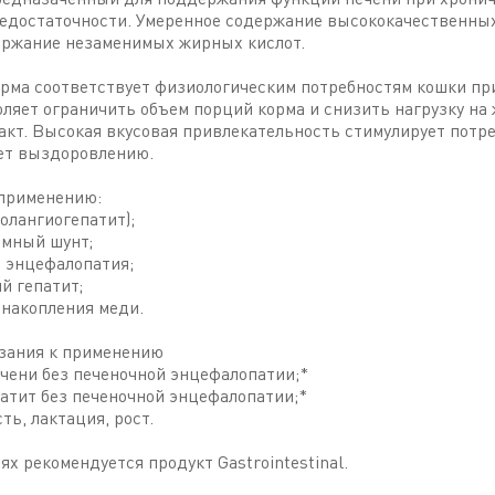
едостаточности. Умеренное содержание высококачественных
ержание незаменимых жирных кислот.
рма соответствует физиологическим потребностям кошки пр
оляет ограничить объем порций корма и снизить нагрузку на
кт. Высокая вкусовая привлекательность стимулирует потр
ет выздоровлению.
 применению:
холангиогепатит);
емный шунт;
я энцефалопатия;
й гепатит;
 накопления меди.
зания к применению
ечени без печеночной энцефалопатии;*
патит без печеночной энцефалопатии;*
ть, лактация, рост.
ях рекомендуется продукт Gastrointestinal.