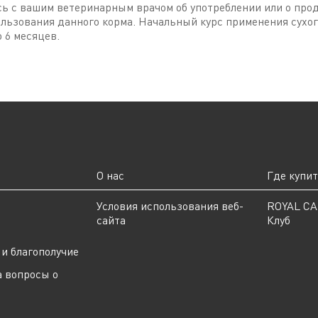
ь с вашим ветеринарным врачом об употреблении или о про
льзования данного корма. Начальный курс применения сухог
 6 месяцев.
О нас
Где купи
ы
Условия использования веб-
ROYAL C
сайта
Клуб
и благополучие
а вопросы о