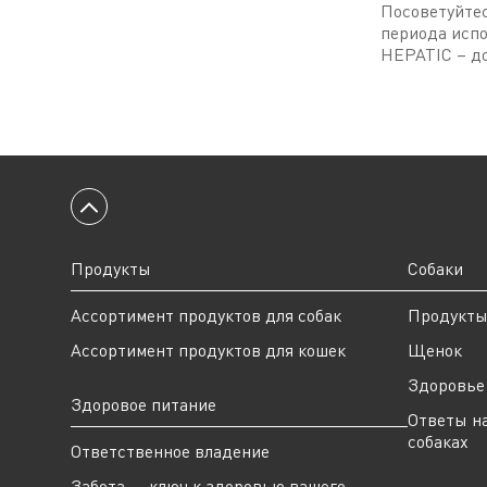
Посоветуйтес
периода испо
HEPATIC – до
Вернуться к началу
Продукты
Собаки
Ассортимент продуктов для собак
Продукт
Ассортимент продуктов для кошек
Щенок
Здоровье 
Здоровое питание
Ответы н
собаках
Ответственное владение
Забота — ключ к здоровью вашего