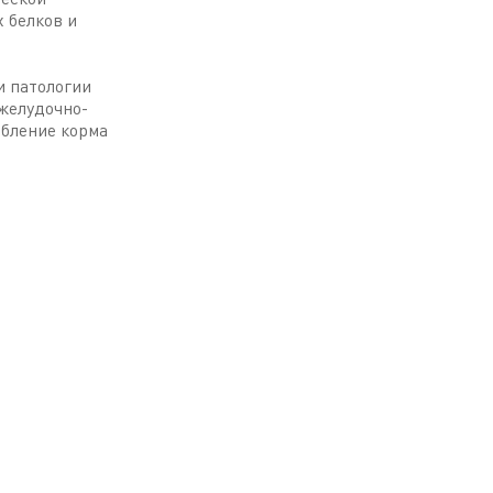
 белков и
и патологии
 желудочно-
ебление корма