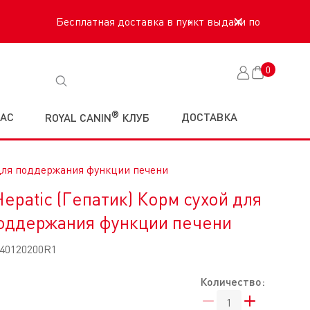
›
✕
0
Корзина
®
НАС
ДОСТАВКА
ROYAL CANIN
КЛУБ
к для поддержания функции печени
Hepatic (Гепатик) Корм сухой для
оддержания функции печени
40120200R1
Количество: