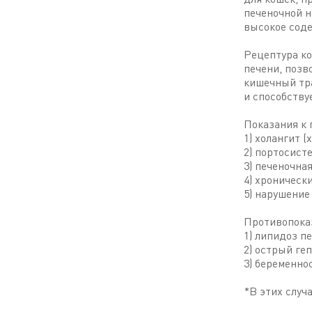
печеночной н
высокое сод
Рецептура ко
печени, позв
кишечный тра
и способству
Показания к
1) холангит (
2) портосист
3) печеночна
4) хронически
5) нарушение
Противопока
1) липидоз п
2) острый ге
3) беременнос
*В этих случа