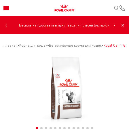
К
‹
›
✕
Бесплатная доставка в пункт выдачи по всей Беларуси.
Главная
Корма для кошек
Ветеринарные корма для кошек
Royal Canin G