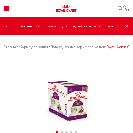
К
‹
›
✕
Бесплатная доставка в пункт выдачи по всей Беларуси.
Главная
Корма для кошек
Повседневные корма для кошек
Royal Canin Se