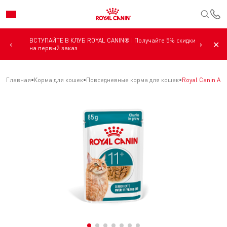
К
ВСТУПАЙТЕ В КЛУБ ROYAL CANIN® | Получайте 5% скидки
‹
›
✕
на первый заказ
Главная
Корма для кошек
Повседневные корма для кошек
Royal Canin Ag