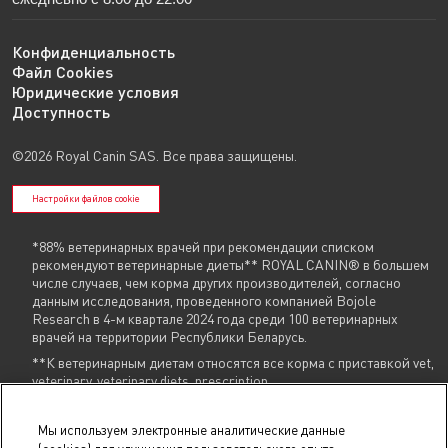
Конфиденциальность
Файл Cookies
Юридические условия
Доступность
©2026 Royal Canin SAS. Все права защищены.
Настройки файлов cookie
*88% ветеринарных врачей при рекомендации списком
рекомендуют ветеринарные диеты** ROYAL CANIN® в большем
числе случаев, чем корма других производителей, согласно
данным исследования, проведенного компанией Bojole
Research в 4-м квартале 2024 года среди 100 ветеринарных
врачей на территории Республики Беларусь.
**К ветеринарным диетам относятся все корма с приставкой vet,
veterinary, veterinary diets, prescription
Указанные контакты (
+375 29 604 86 86
,
info@royalcanin.by
) являются в том
Мы используем электронные аналитические данные
числе контактами для связи по вопросам обращения покупателей о