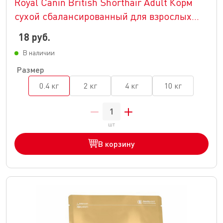
Royal Canin British Shorthair Adult Корм
сухой сбалансированный для взрослых
британских короткошерстных кошек
18 руб.
В наличии
Размер
0.4 кг
2 кг
4 кг
10 кг
шт
В корзину