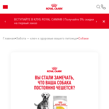
К
ВСТУПАЙТЕ В КЛУБ ROYAL CANIN® | Получайте 5% скидки
‹
›
✕
на первый заказ
Главная
Забота — ключ к здоровью вашего питомца
Собаки