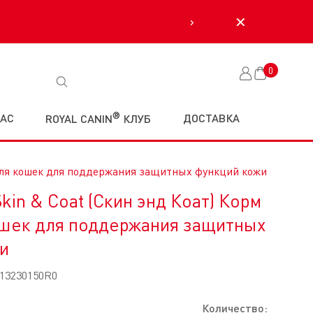
›
✕
0
Корзина
®
НАС
ДОСТАВКА
ROYAL CANIN
КЛУБ
й для кошек для поддержания защитных функций кожи
Skin & Coat (Скин энд Коат) Корм
ошек для поддержания защитных
и
13230150R0
Количество: