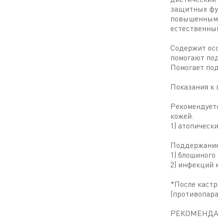
защитных фу
повышенным 
естественны
Содержит ос
помогают под
Помогает по
Показания к
Рекомендует
кожей.
1) атопическ
Поддержание 
1) блошиного
2) инфекций 
*После кастр
(противопара
РЕКОМЕНДАЦИ