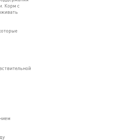
. Корм с
рживать
которые
вствительной
нием
ду