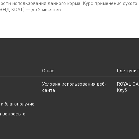
ости использования данного корма. Курс применения сухого
ЭНД КОАТ) — до 2 месяцев.
О нас
Где купи
ы
Условия использования веб-
ROYAL C
сайта
Клуб
и благополучие
а вопросы о