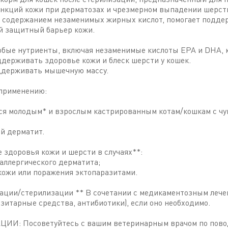
нкций кожи при дерматозах и чрезмерном выпадении шерсти
содержанием незаменимых жирных кислот, помогает подде
й защитный барьер кожи.
обые нутриенты, включая незаменимые кислоты EPA и DHA, 
держивать здоровье кожи и блеск шерсти у кошек.
ддерживать мышечную массу.
 применению:
ся молодым* и взрослым кастрированным котам/кошкам с чу
ий дерматит.
здоровья кожи и шерсти в случаях**:
 аллергического дерматита;
кожи или поражения эктопаразитами.
ации/стерилизации ** В сочетании с медикаментозным лече
зитарные средства, антибиотики), если оно необходимо.
И: Посоветуйтесь с вашим ветеринарным врачом по пово