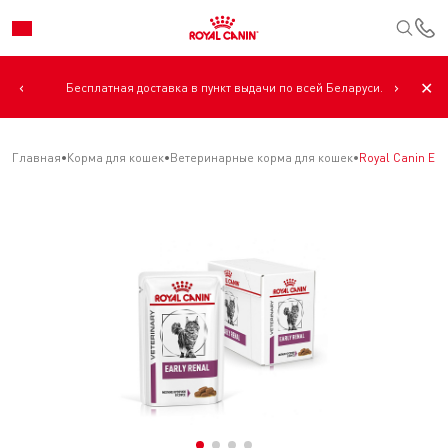
К
‹
›
✕
Бесплатная доставка в пункт выдачи по всей Беларуси.
Главная
Корма для кошек
Ветеринарные корма для кошек
Royal Canin Ea