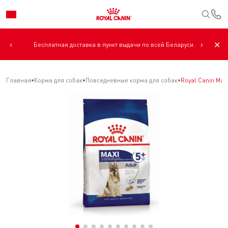
К
‹
›
✕
Бесплатная доставка в пункт выдачи по всей Беларуси.
Главная
Корма для собак
Повседневные корма для собак
Royal Canin Max